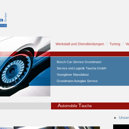
Werkstatt und Dienstleistungen
Tuning
Ve
Bosch-Car-Service Grundmann
Service und Logistik Taucha GmbH
Youngtimer Manufaktur
Grundmann Autoglas Service
A
T
utomobile
aucha
Unser