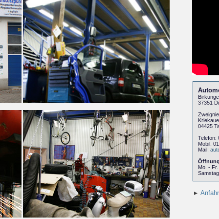
Autom
Birkunger
37351 Di
Zweigni
Kriekaue
04425 T
Telefon:
Mobil: 0
Mail:
aut
Öffnung
Mo. - Fr.
Samstag 
Anfahr