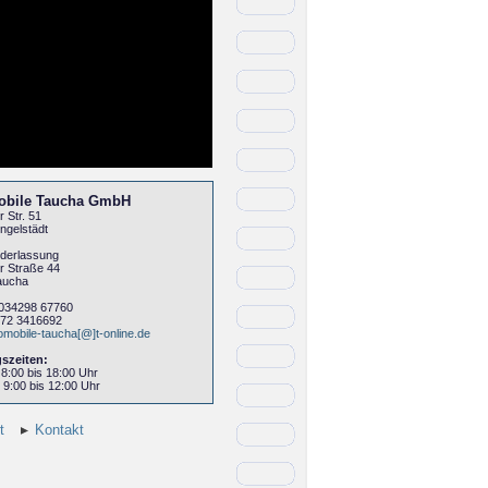
obile Taucha GmbH
 Str. 51
ngelstädt
ederlassung
r Straße 44
aucha
 034298 67760
172 3416692
omobile-taucha[@]t-online.de
szeiten:
 8:00 bis 18:00 Uhr
9:00 bis 12:00 Uhr
t
Kontakt